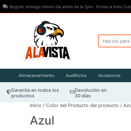
Bogotá: entrega mismo día antes de la 1pm · Envíos a todo Col
Almacenamiento
Audífonos
Accesorios
Garantia en todos los
Devolución en
productos
30 días
Inicio
/ Color del Producto del producto / Azu
Azul