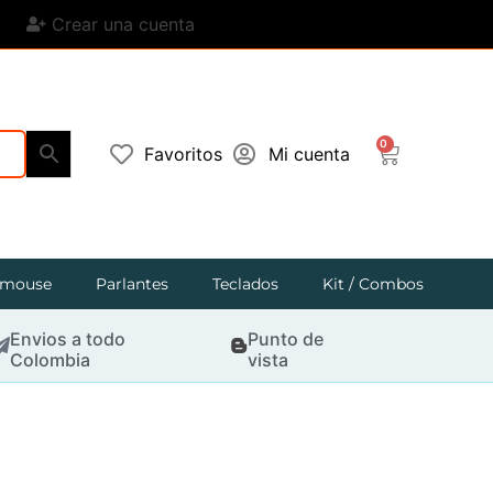
Crear una cuenta
0
Favoritos
Mi cuenta
mouse
Parlantes
Teclados
Kit / Combos
Envios a todo
Punto de
Colombia
vista