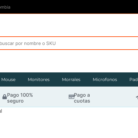
ombia
Mouse
Monitores
Morrales
Microfonos
Pad
Pago 100%
Pago a
seguro
cuotas
l