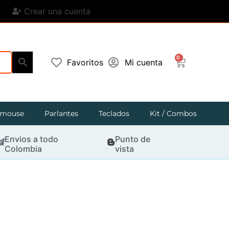
Crear una cuenta
0
Favoritos
Mi cuenta
mouse
Parlantes
Teclados
Kit / Combos
Envios a todo
Punto de
Colombia
vista