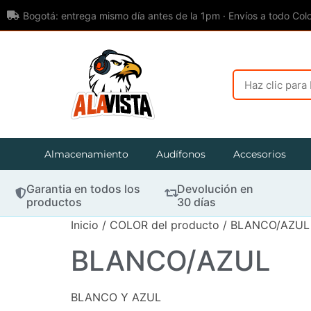
Bogotá: entrega mismo día antes de la 1pm · Envíos a todo Col
Almacenamiento
Audífonos
Accesorios
Garantia en todos los
Devolución en
productos
30 días
Inicio
/ COLOR del producto / BLANCO/AZUL
BLANCO/AZUL
BLANCO Y AZUL