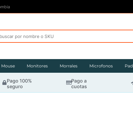
ombia
Mouse
Monitores
Morrales
Microfonos
Pad
Pago 100%
Pago a
seguro
cuotas