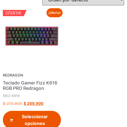
OFERTA!
¡Oferta!
REDRAGON
Teclado Gamer Fizz K616
RGB PRO Redragon
SKU: K616
$
273.900
$
269.900
Seleccionar
opciones