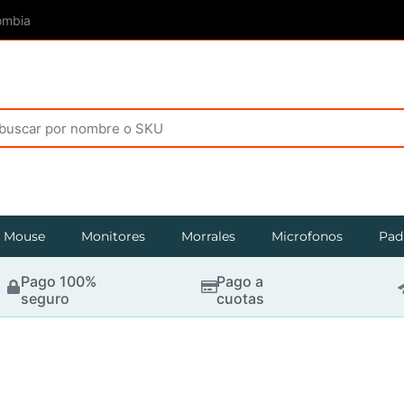
ombia
Mouse
Monitores
Morrales
Microfonos
Pad
Pago 100%
Pago a
seguro
cuotas