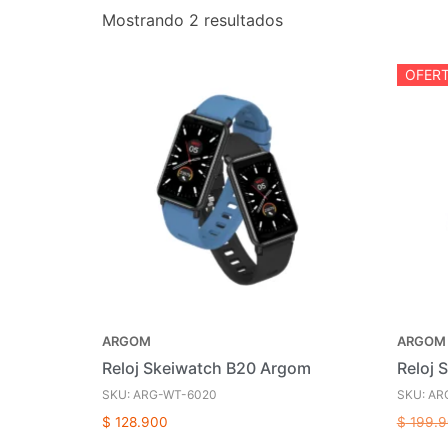
Mostrando 2 resultados
OFERT
ARGOM
ARGOM
Reloj Skeiwatch B20 Argom
Reloj 
SKU: ARG-WT-6020
SKU: AR
$
128.900
$
199.9