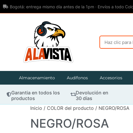
Bogotá: entrega mismo día antes de la 1pm · Envíos a todo Col
Almacenamiento
Audífonos
Accesorios
Garantia en todos los
Devolución en
productos
30 días
Inicio
/ COLOR del producto / NEGRO/ROSA
NEGRO/ROSA