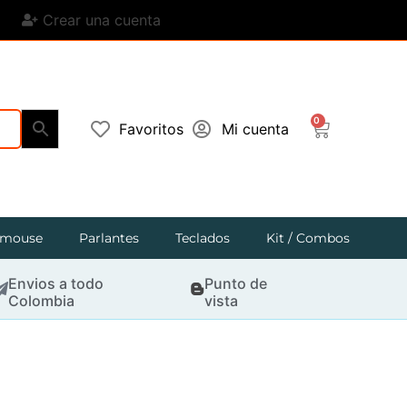
Crear una cuenta
0
Favoritos
Mi cuenta
mouse
Parlantes
Teclados
Kit / Combos
Envios a todo
Punto de
Colombia
vista