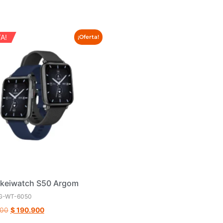
A!
¡Oferta!
Skeiwatch S50 Argom
G-WT-6050
00
$
190.900