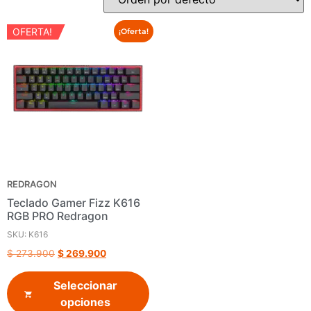
OFERTA!
¡Oferta!
REDRAGON
Teclado Gamer Fizz K616
RGB PRO Redragon
SKU: K616
$
273.900
$
269.900
Seleccionar
opciones