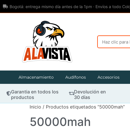
Bogotá: entrega mismo día antes de la 1pm · Envíos a todo Col
Almacenamiento
Audífonos
Accesorios
Garantia en todos los
Devolución en
productos
30 días
Inicio
/ Productos etiquetados “50000mah”
50000mah