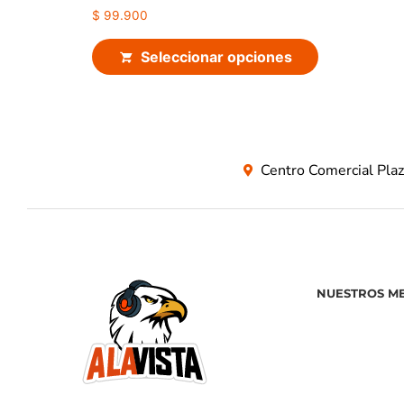
5.00
de 5
$
99.900
Seleccionar opciones
Centro Comercial Pla
NUESTROS M