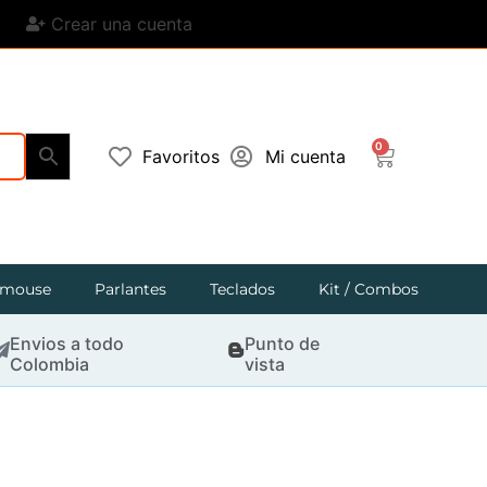
Crear una cuenta
0
Favoritos
Mi cuenta
mouse
Parlantes
Teclados
Kit / Combos
Envios a todo
Punto de
Colombia
vista