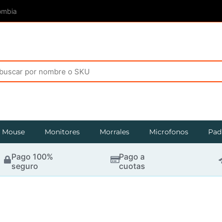
ombia
Mouse
Monitores
Morrales
Microfonos
Pad
Pago 100%
Pago a
seguro
cuotas