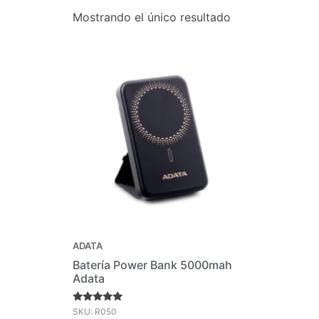
Mostrando el único resultado
ADATA
Batería Power Bank 5000mah
Adata
Valorado en
SKU: R050