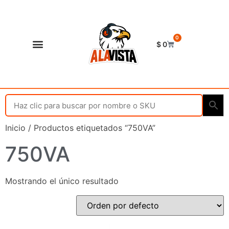
0
$
0
Shop Alavista
Punto de vista
Inicio
/ Productos etiquetados “750VA”
750VA
Mostrando el único resultado