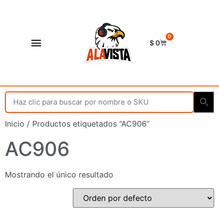
0
$
0
Shop Alavista
Punto de vista
Inicio
/ Productos etiquetados “AC906”
AC906
Mostrando el único resultado