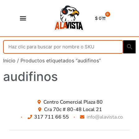
0
$
0
Shop Alavista
Punto de vista
Inicio
/ Productos etiquetados “audifinos”
audifinos
Centro Comercial Plaza 80
Cra 70c # 80-48 Local 21
317 711 66 55
info@alavista.co