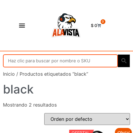
0
$
0
Shop Alavista
Punto de vista
Inicio
/ Productos etiquetados “black”
black
Mostrando 2 resultados
OFERTA!
¡Oferta!