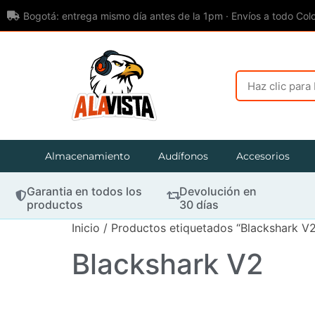
Bogotá: entrega mismo día antes de la 1pm · Envíos a todo Col
Almacenamiento
Audífonos
Accesorios
Garantia en todos los
Devolución en
productos
30 días
Inicio
/ Productos etiquetados “Blackshark V2
Blackshark V2