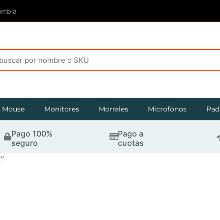
ombia
Mouse
Monitores
Morrales
Microfonos
Pad
Pago 100%
Pago a
seguro
cuotas
”