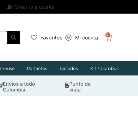
Crear una cuenta
0
Favoritos
Mi cuenta
mouse
Parlantes
Teclados
Kit / Combos
Envios a todo
Punto de
Colombia
vista