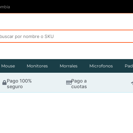
ombia
Mouse
Monitores
Morrales
Microfonos
Pad
Pago 100%
Pago a
seguro
cuotas