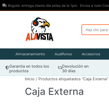
Bogotá: entrega mismo día antes de la 1pm · Envíos a todo Col
Almacenamiento
Audífonos
Accesorios
Garantia en todos los
Devolución en
productos
30 días
Inicio
/ Productos etiquetados “Caja Externa”
Caja Externa