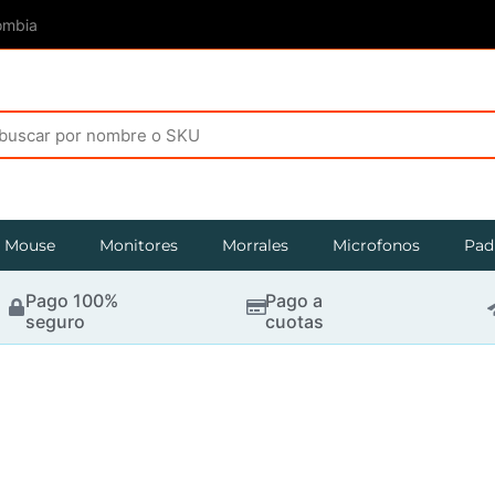
ombia
Mouse
Monitores
Morrales
Microfonos
Pad
Pago 100%
Pago a
seguro
cuotas