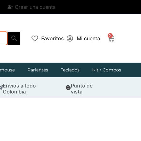
Crear una cuenta
0
Favoritos
Mi cuenta
mouse
Parlantes
Teclados
Kit / Combos
Envios a todo
Punto de
Colombia
vista