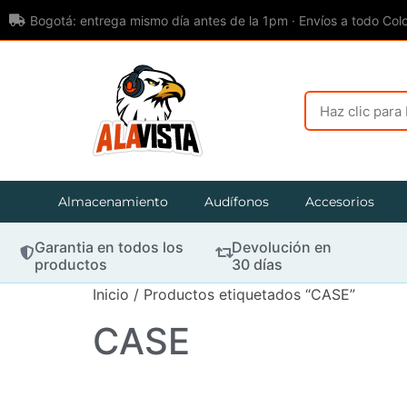
Bogotá: entrega mismo día antes de la 1pm · Envíos a todo Col
Almacenamiento
Audífonos
Accesorios
Garantia en todos los
Devolución en
productos
30 días
Inicio
/ Productos etiquetados “CASE”
CASE