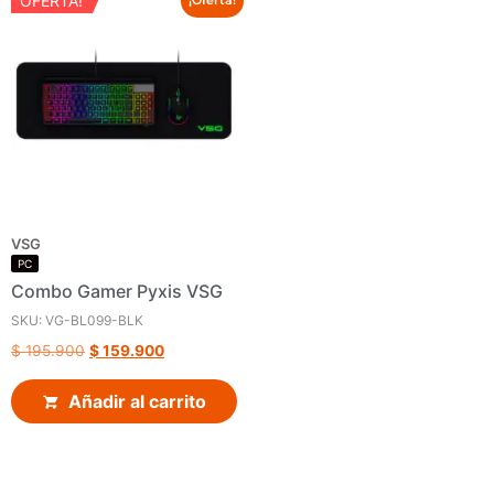
OFERTA!
VSG
PC
Combo Gamer Pyxis VSG
SKU: VG-BL099-BLK
$
195.900
$
159.900
Añadir al carrito