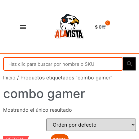
0
$
0
Shop Alavista
Punto de vista
Inicio
/ Productos etiquetados “combo gamer”
combo gamer
Mostrando el único resultado
¡Oferta!