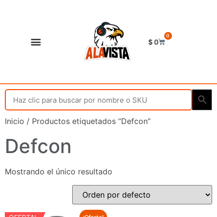
0
$
0
Shop Alavista
Punto de vista
Inicio
/ Productos etiquetados “Defcon”
Defcon
Mostrando el único resultado