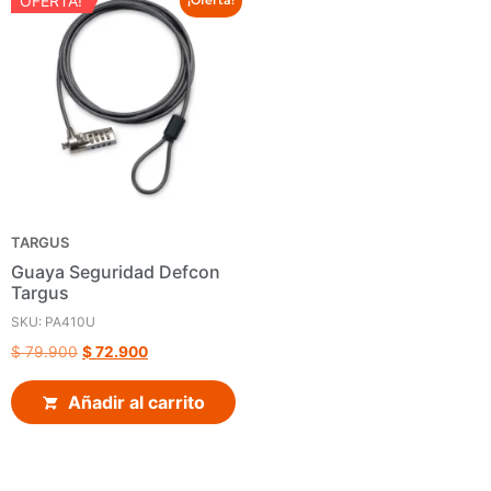
OFERTA!
¡Oferta!
TARGUS
Guaya Seguridad Defcon
Targus
SKU: PA410U
$
79.900
$
72.900
Añadir al carrito