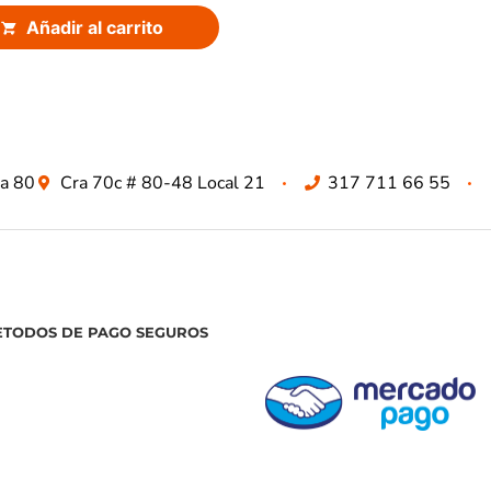
Añadir al carrito
za 80
Cra 70c # 80-48 Local 21
317 711 66 55
ETODOS DE PAGO SEGUROS