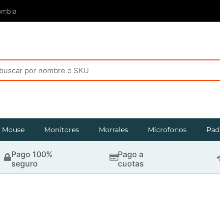
ombia
Mouse
Monitores
Morrales
Microfonos
Pad
Pago 100%
Pago a
seguro
cuotas