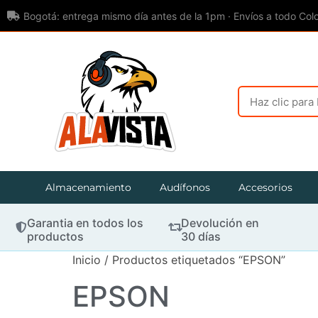
Bogotá: entrega mismo día antes de la 1pm · Envíos a todo Col
Almacenamiento
Audífonos
Accesorios
Garantia en todos los
Devolución en
productos
30 días
Inicio
/ Productos etiquetados “EPSON”
EPSON