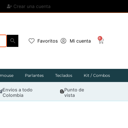
Crear una cuenta
0
Favoritos
Mi cuenta
mouse
Parlantes
Teclados
Kit / Combos
Envios a todo
Punto de
Colombia
vista