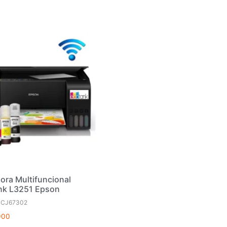
ora Multifuncional
nk L3251 Epson
1CJ67302
900