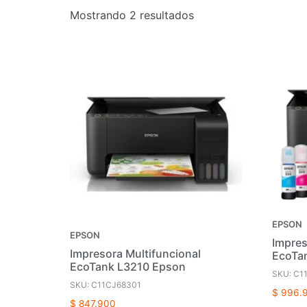
Mostrando 2 resultados
EPSON
EPSON
Impres
Impresora Multifuncional
EcoTa
EcoTank L3210 Epson
SKU: C1
SKU: C11CJ68301
$
996.
$
847.900