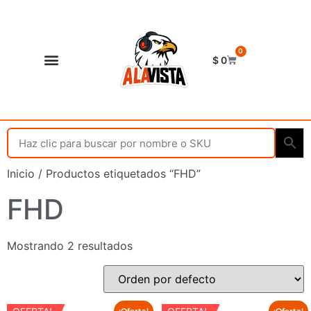
0
$
0
Shop Alavista
Punto de vista
Inicio
/ Productos etiquetados “FHD”
FHD
Mostrando 2 resultados