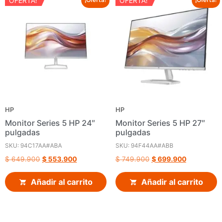
OFERTA!
OFERTA!
¡Oferta!
¡Oferta!
HP
HP
Monitor Series 5 HP 24″
Monitor Series 5 HP 27″
pulgadas
pulgadas
SKU: 94C17AA#ABA
SKU: 94F44AA#ABB
$
649.900
$
553.900
$
749.900
$
699.900
Añadir al carrito
Añadir al carrito