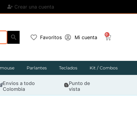
Crear una cuenta
0
Favoritos
Mi cuenta
mouse
Parlantes
Teclados
Kit / Combos
Envios a todo
Punto de
Colombia
vista