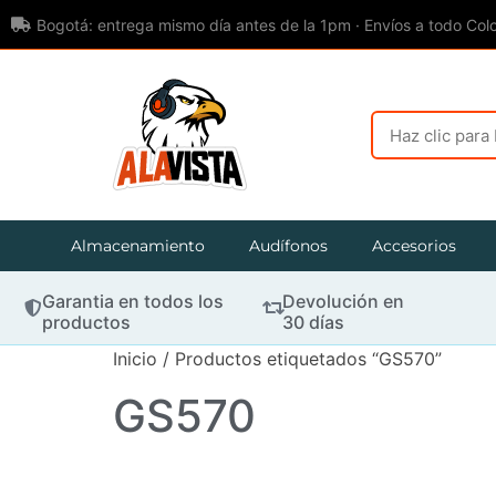
Bogotá: entrega mismo día antes de la 1pm · Envíos a todo Col
Almacenamiento
Audífonos
Accesorios
Garantia en todos los
Devolución en
productos
30 días
Inicio
/ Productos etiquetados “GS570”
GS570