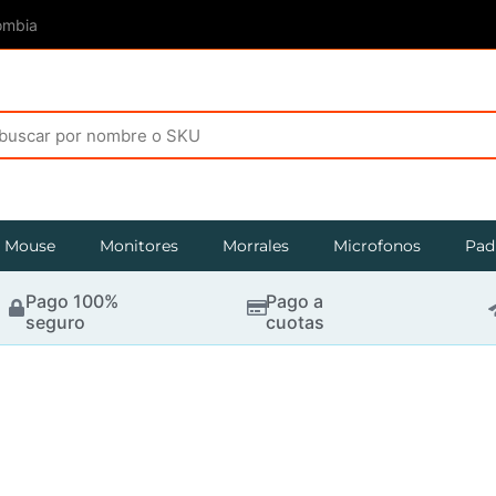
ombia
Mouse
Monitores
Morrales
Microfonos
Pad
Pago 100%
Pago a
seguro
cuotas