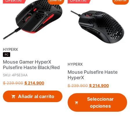
OFERTA!
OFERTA!
HYPERX
PC
Mouse Gamer HyperX
HYPERX
Pulsefire Haste Black/Red
Mouse Pulsefire Haste
SKU: 4P5E3AA
HyperX
$
239.900
$
214.900
$
239.900
$
214.900
Añadir al carrito
Seleccionar
opciones