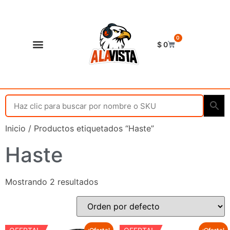
0
$
0
Shop Alavista
Punto de vista
Inicio
/ Productos etiquetados “Haste”
Haste
Mostrando 2 resultados
¡Oferta!
¡Oferta!