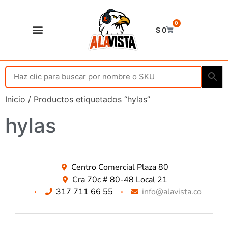
0
$
0
Shop Alavista
Punto de vista
Inicio
/ Productos etiquetados “hylas”
hylas
Centro Comercial Plaza 80
Cra 70c # 80-48 Local 21
317 711 66 55
info@alavista.co