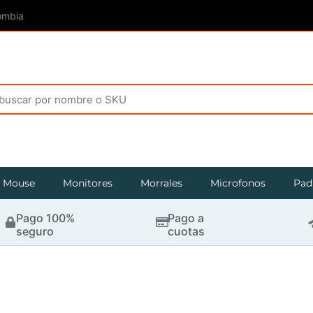
ombia
Mouse
Monitores
Morrales
Microfonos
Pad
Pago 100%
Pago a
seguro
cuotas