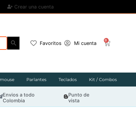
Crear una cuenta
0
Favoritos
Mi cuenta
mouse
Parlantes
Teclados
Kit / Combos
Envios a todo
Punto de
Colombia
vista