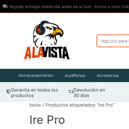
Bogotá: entrega mismo día antes de la 1pm · Envíos a todo Col
Almacenamiento
Audífonos
Accesorios
Garantia en todos los
Devolución en
productos
30 días
Inicio
/ Productos etiquetados “Ire Pro”
Ire Pro