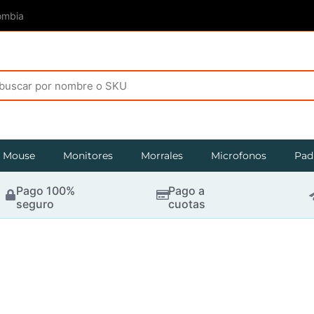
ombia
Mouse
Monitores
Morrales
Microfonos
Pad
Pago 100%
Pago a
seguro
cuotas