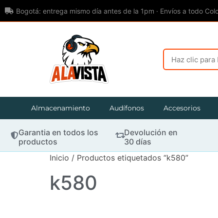
Bogotá: entrega mismo día antes de la 1pm · Envíos a todo Col
Almacenamiento
Audífonos
Accesorios
Garantia en todos los
Devolución en
productos
30 días
Inicio
/ Productos etiquetados “k580”
k580