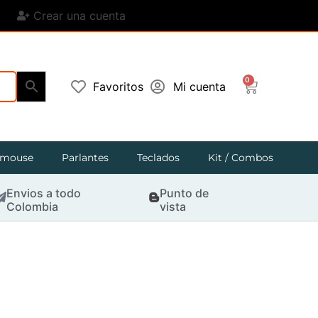
Crear una cuenta
0
Favoritos
Mi cuenta
mouse
Parlantes
Teclados
Kit / Combos
Envios a todo
Punto de
Colombia
vista