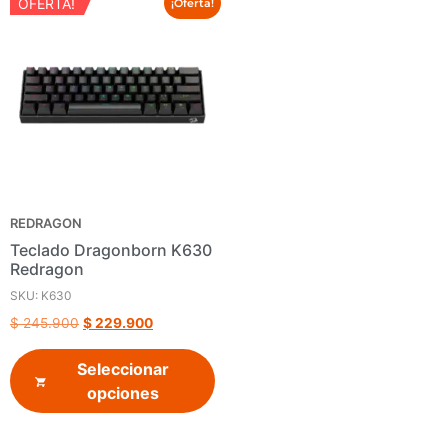
OFERTA!
¡Oferta!
REDRAGON
Teclado Dragonborn K630
Redragon
SKU: K630
$
245.900
$
229.900
Seleccionar
opciones