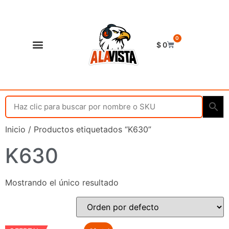
0
$
0
Shop Alavista
Punto de vista
Inicio
/ Productos etiquetados “K630”
K630
Mostrando el único resultado