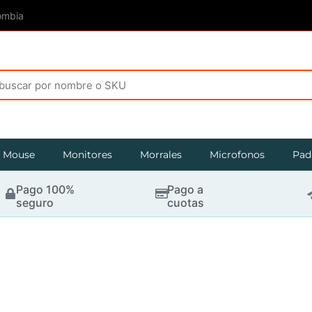
ombia
Mouse
Monitores
Morrales
Microfonos
Pad
Pago 100%
Pago a
seguro
cuotas