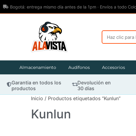
Bogotá: entrega mismo día antes de la 1pm · Envíos a todo Col
Almacenamiento
Audífonos
Accesorios
Garantia en todos los
Devolución en
productos
30 días
Inicio
/ Productos etiquetados “Kunlun”
Kunlun