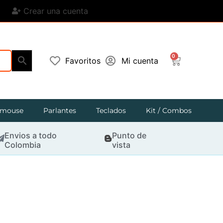
Crear una cuenta
0
Favoritos
Mi cuenta
mouse
Parlantes
Teclados
Kit / Combos
Envios a todo
Punto de
Colombia
vista