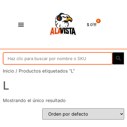
0
$
0
Shop Alavista
Punto de vista
Inicio
/ Productos etiquetados “L”
L
Mostrando el único resultado