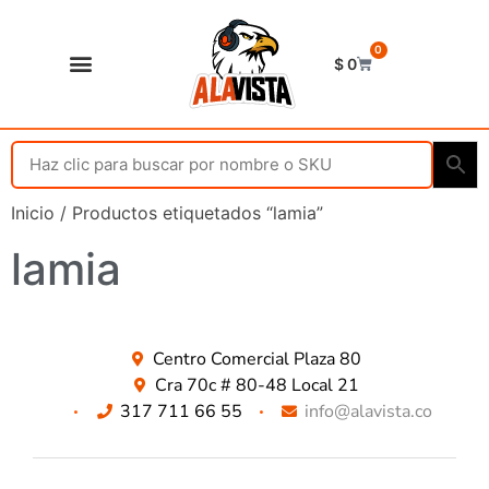
0
$
0
Shop Alavista
Punto de vista
Inicio
/ Productos etiquetados “lamia”
lamia
Centro Comercial Plaza 80
Cra 70c # 80-48 Local 21
317 711 66 55
info@alavista.co