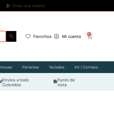
Crear una cuenta
0
Favoritos
Mi cuenta
mouse
Parlantes
Teclados
Kit / Combos
Envios a todo
Punto de
Colombia
vista