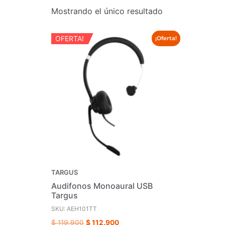
Mostrando el único resultado
OFERTA!
¡Oferta!
TARGUS
Audifonos Monoaural USB
Targus
SKU: AEH101TT
$
119.900
$
112.900