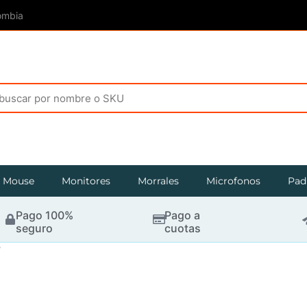
ombia
Mouse
Monitores
Morrales
Microfonos
Pad
Pago 100%
Pago a
seguro
cuotas
”