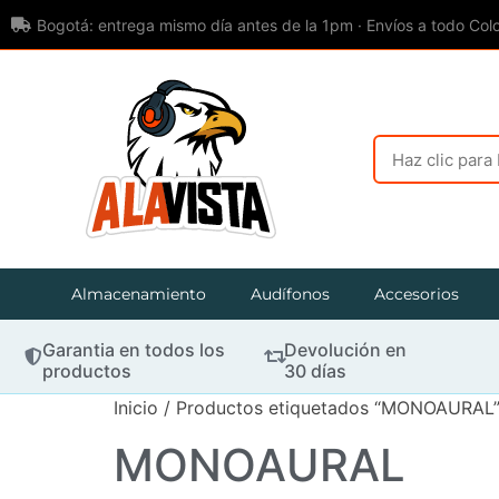
Bogotá: entrega mismo día antes de la 1pm · Envíos a todo Col
Almacenamiento
Audífonos
Accesorios
Garantia en todos los
Devolución en
productos
30 días
Inicio
/ Productos etiquetados “MONOAURAL
MONOAURAL