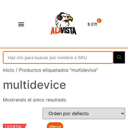
0
$
0
Shop Alavista
Punto de vista
Inicio
/ Productos etiquetados “multidevice”
multidevice
Mostrando el único resultado
OFERTA!
¡Oferta!