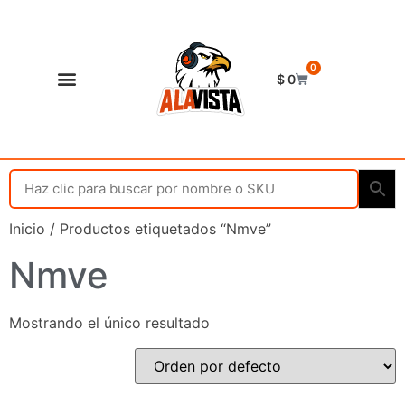
0
$
0
Shop Alavista
Punto de vista
Inicio
/ Productos etiquetados “Nmve”
Nmve
Mostrando el único resultado