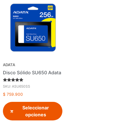
ADATA
Disco Sólido SU650 Adata
Valorado en
SKU: ASU650SS
5.00
de 5
$
759.900
Seleccionar
opciones