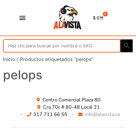
0
$
0
Shop Alavista
Punto de vista
Inicio
/ Productos etiquetados “pelops”
pelops
Centro Comercial Plaza 80
Cra 70c # 80-48 Local 21
317 711 66 55
info@alavista.co