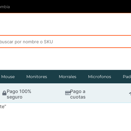
ombia
Mouse
Monitores
Morrales
Microfonos
Pad
Pago 100%
Pago a
seguro
cuotas
te”