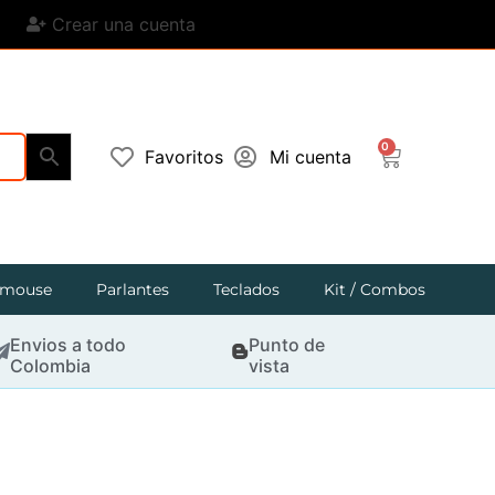
Crear una cuenta
0
Favoritos
Mi cuenta
mouse
Parlantes
Teclados
Kit / Combos
Envios a todo
Punto de
Colombia
vista