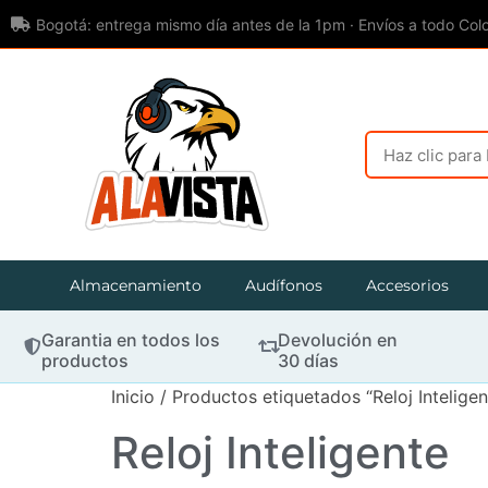
Bogotá: entrega mismo día antes de la 1pm · Envíos a todo Col
Almacenamiento
Audífonos
Accesorios
Garantia en todos los
Devolución en
productos
30 días
Inicio
/ Productos etiquetados “Reloj Inteligen
Reloj Inteligente