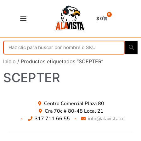
0
$
0
Shop Alavista
Punto de vista
Inicio
/ Productos etiquetados “SCEPTER”
SCEPTER
Centro Comercial Plaza 80
Cra 70c # 80-48 Local 21
317 711 66 55
info@alavista.co