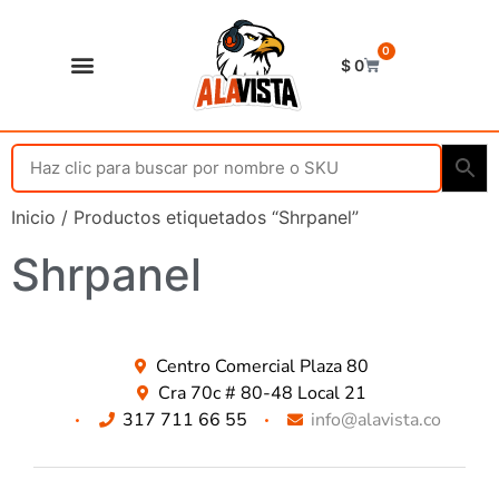
0
$
0
Shop Alavista
Punto de vista
Inicio
/ Productos etiquetados “Shrpanel”
Shrpanel
Centro Comercial Plaza 80
Cra 70c # 80-48 Local 21
317 711 66 55
info@alavista.co