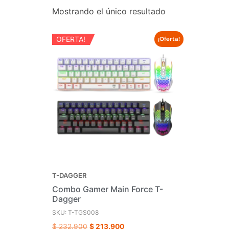
Mostrando el único resultado
OFERTA!
¡Oferta!
T-DAGGER
Combo Gamer Main Force T-
Dagger
SKU: T-TGS008
$
232.900
$
213.900