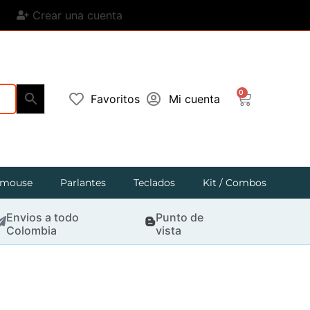
Crear una cuenta
0
Favoritos
Mi cuenta
mouse
Parlantes
Teclados
Kit / Combos
Envios a todo
Punto de
Colombia
vista