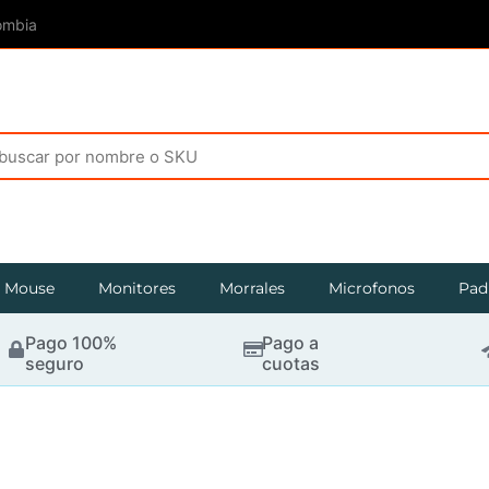
ombia
Mouse
Monitores
Morrales
Microfonos
Pad
Pago 100%
Pago a
seguro
cuotas