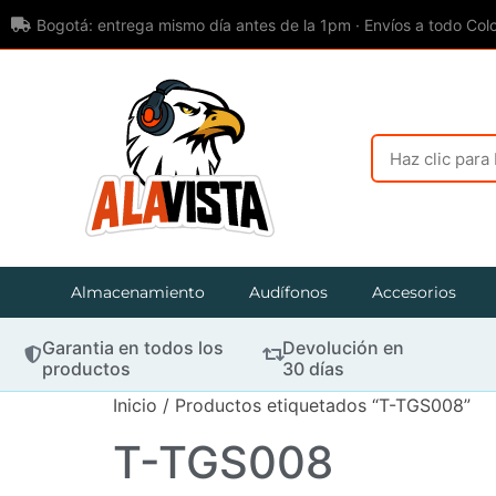
Bogotá: entrega mismo día antes de la 1pm · Envíos a todo Col
Almacenamiento
Audífonos
Accesorios
Garantia en todos los
Devolución en
productos
30 días
Inicio
/ Productos etiquetados “T-TGS008”
T-TGS008