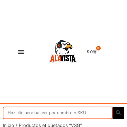
0
$
0
Shop Alavista
Punto de vista
Inicio
/ Productos etiquetados “VSG”