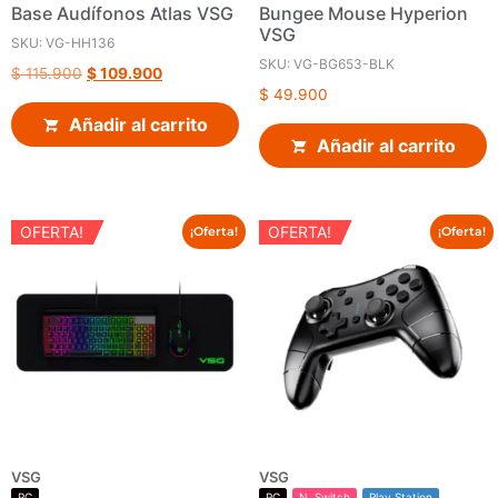
Base Audífonos Atlas VSG
Bungee Mouse Hyperion
VSG
SKU: VG-HH136
SKU: VG-BG653-BLK
$
115.900
$
109.900
$
49.900
Añadir al carrito
Añadir al carrito
OFERTA!
OFERTA!
¡Oferta!
¡Oferta!
VSG
VSG
PC
PC
N. Switch
Play Station