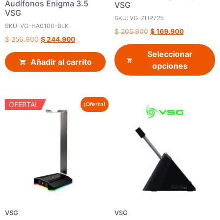
Audífonos Enigma 3.5
VSG
VSG
SKU: VG-ZHP725
SKU: VG-HA0100-BLK
$
205.900
$
169.900
$
256.900
$
244.900
Seleccionar
Añadir al carrito
opciones
OFERTA!
¡Oferta!
VSG
VSG