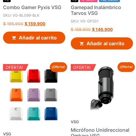
Combo Gamer Pyxis VSG
Gamepad Inalámbrico
Tarvos VSG
SKU: VG-BL099-BLK
SKU: VG-GP201
$
195.900
$
159.900
$
158.900
$
146.900
Añadir al carrito
Añadir al carrito
OFERTA!
OFERTA!
¡Oferta!
¡Oferta!
VSG
Micrófono Unidireccional
VSG
Omkara VSG