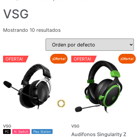
VSG
Mostrando 10 resultados
OFERTA!
OFERTA!
¡Oferta!
¡Oferta!
VSG
VSG
PC
N. Switch
Play Station
Audífonos Singularity Z