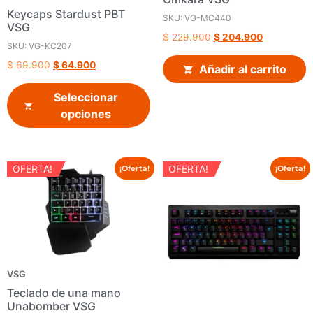
Keycaps Stardust PBT
SKU: VG-MC440
VSG
$
229.900
$
204.900
SKU: VG-KC207
$
69.900
$
64.900
Añadir al carrito
Seleccionar
opciones
OFERTA!
OFERTA!
¡Oferta!
¡Oferta!
VSG
Teclado de una mano
Unabomber VSG