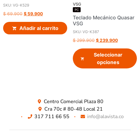
VSG
SKU: VG-K529
PC
$
69.900
$
59.900
Teclado Mecánico Quasar
VSG
Añadir al carrito
SKU: VG-K387
$
299.900
$
239.900
Seleccionar
opciones
Centro Comercial Plaza 80
Cra 70c # 80-48 Local 21
317 711 66 55
info@alavista.co