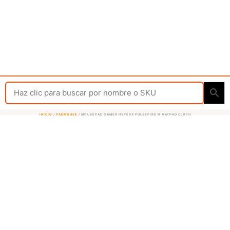
INICIO
/
PADMOUSE
/ MOUSEPAD GAMER HYPERX PULSEFIRE M MATPAD CLOTH