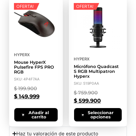
OFERTA!
OFERTA!
HYPERX
HYPERX
Mouse HyperX
Micrófono Quadcast
Pulsefire FPS PRO
S RGB Multipatron
RGB
Hyperx
SKU: 4P4F7AA
SKU: 519P0AA
$
199.900
$
759.900
$
149.999
$
599.900
Añadir al
Seleccionar
carrito
opciones
Haz tu valoración de este producto