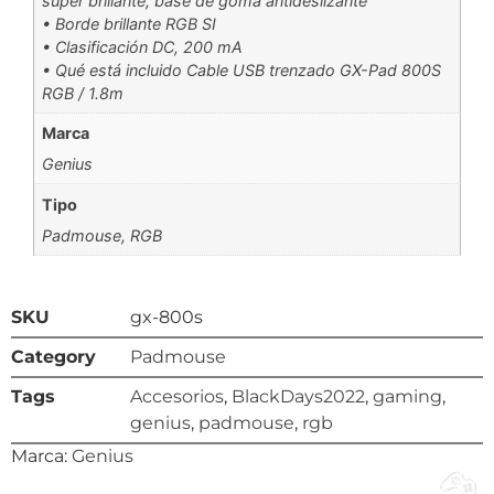
súper brillante, base de goma antideslizante
• Borde brillante RGB SI
• Clasificación DC, 200 mA
• Qué está incluido Cable USB trenzado GX-Pad 800S
RGB / 1.8m
Marca
Genius
Tipo
Padmouse
,
RGB
SKU
gx-800s
Category
Padmouse
Tags
Accesorios
,
BlackDays2022
,
gaming
,
genius
,
padmouse
,
rgb
Marca:
Genius