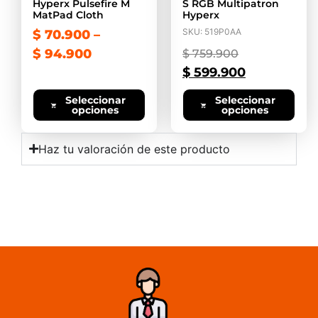
Hyperx Pulsefire M
S RGB Multipatron
MatPad Cloth
Hyperx
SKU: 519P0AA
$
70.900
–
$
94.900
$
759.900
$
599.900
Seleccionar
Seleccionar
opciones
opciones
Haz tu valoración de este producto