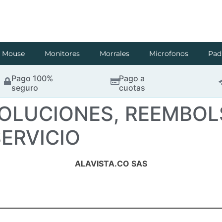
Mouse
Monitores
Morrales
Microfonos
Pad
Pago 100%
Pago a
seguro
cuotas
VOLUCIONES, REEMBOL
SERVICIO
ALAVISTA.CO SAS