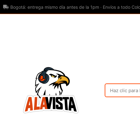
Bogotá: entrega mismo día antes de la 1pm · Envíos a todo Col