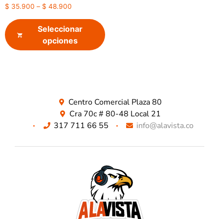
$
35.900
–
$
48.900
Seleccionar
opciones
Centro Comercial Plaza 80
Cra 70c # 80-48 Local 21
317 711 66 55
info@alavista.co