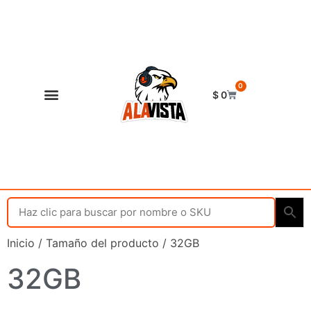
0
$
0
Shop Alavista
Punto de vista
Inicio
/ Tamaño del producto / 32GB
32GB