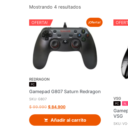
Mostrando 4 resultados
OFERTA!
OFERT
¡Oferta!
REDRAGON
PC
Gamepad G807 Saturn Redragon
VSG
SKU: G807
PC
N.
$
99.990
$
84.900
Gamepa
VSG
Añadir al carrito
SKU: VG