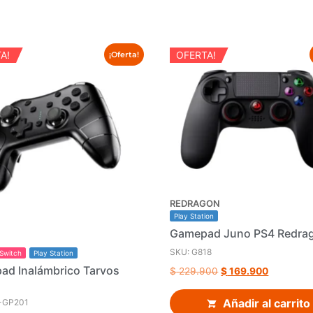
A!
OFERTA!
¡Oferta!
REDRAGON
Play Station
Gamepad Juno PS4 Redra
SKU: G818
 Switch
Play Station
d Inalámbrico Tarvos
$
229.900
$
169.900
Añadir al carrito
-GP201