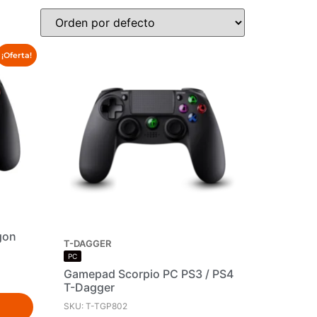
¡Oferta!
gon
T-DAGGER
PC
Gamepad Scorpio PC PS3 / PS4
T-Dagger
SKU: T-TGP802