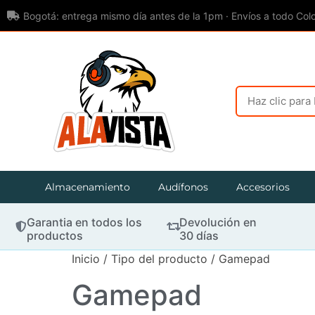
Bogotá: entrega mismo día antes de la 1pm · Envíos a todo Col
Almacenamiento
Audífonos
Accesorios
Garantia en todos los
Devolución en
productos
30 días
Inicio
/ Tipo del producto / Gamepad
Gamepad