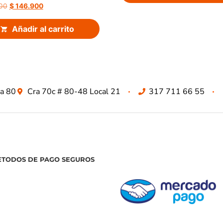
00
$
146.900
Añadir al carrito
za 80
Cra 70c # 80-48 Local 21
317 711 66 55
ETODOS DE PAGO SEGUROS