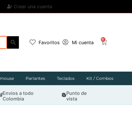
Crear una cuenta
0
Favoritos
Mi cuenta
mouse
Parlantes
Teclados
Kit / Combos
Envios a todo
Punto de
Colombia
vista