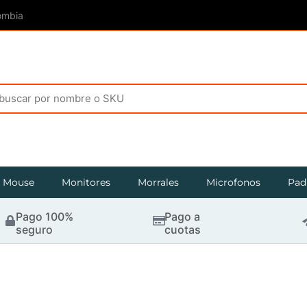
ombia
Mouse
Monitores
Morrales
Microfonos
Pad
Pago 100%
Pago a
seguro
cuotas