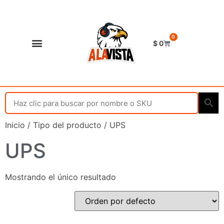
0
$
0
Shop Alavista
Punto de vista
Inicio
/ Tipo del producto / UPS
UPS
Mostrando el único resultado