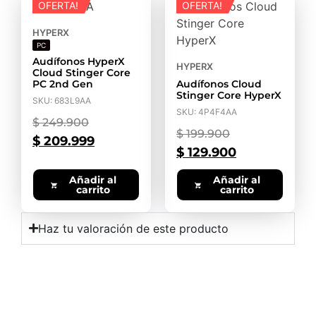
OFERTA!
OFERTA!
HYPERX
PC
Audífonos HyperX
HYPERX
Cloud Stinger Core
PC 2nd Gen
Audífonos Cloud
Stinger Core HyperX
SKU: 683L9AA
SKU: 4P4F4AA
$
249.900
$
199.900
$
209.999
$
129.900
Añadir al
Añadir al
carrito
carrito
Haz tu valoración de este producto