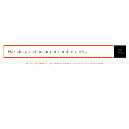
INICIO
/
AUDÍFONOS
/ AUDÍFONOS GAMER CORSAIR HS35 STEREO BLUE