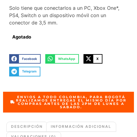
Solo tiene que conectarlos a un PC, Xbox One*,
PS4, Switch o un dispositivo móvil con un
conector de 3,5 mm.
Agotado
Facebook
WhatsApp
X
Telegram
ENVIOS A TODO COLOMBIA, PARA BOGOTÁ
REALIZAMOS ENTREGAS EL MISMO DÍA POR
COMPRAS ANTES DE LAS 2PM DE LUNES A
SABADO.
DESCRIPCIÓN
INFORMACIÓN ADICIONAL
VALORACIONES (0)