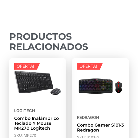
PRODUCTOS
RELACIONADOS
OFERTA!
OFERTA!
LOGITECH
REDRAGON
Combo Inalámbrico
Teclado Y Mouse
Combo Gamer S101-3
MK270 Logitech
Redragon
SKU: MK270
SKU: S101-3