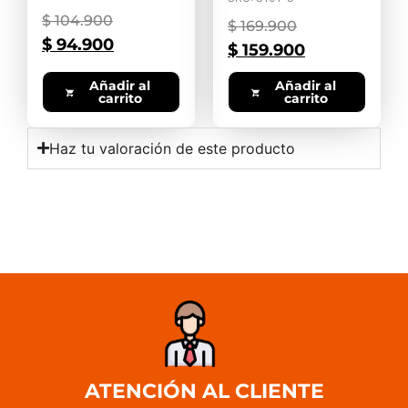
$
104.900
$
169.900
$
94.900
$
159.900
Añadir al
Añadir al
carrito
carrito
Haz tu valoración de este producto
ATENCIÓN AL CLIENTE