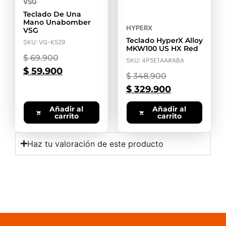
VSG
Teclado De Una
Mano Unabomber
HYPERX
VSG
Teclado HyperX Alloy
SKU: VG-K529
MKW100 US HX Red
$
69.900
SKU: 4P5E1AA#ABA
$
59.900
$
348.900
$
329.900
Añadir al
Añadir al
carrito
carrito
Haz tu valoración de este producto