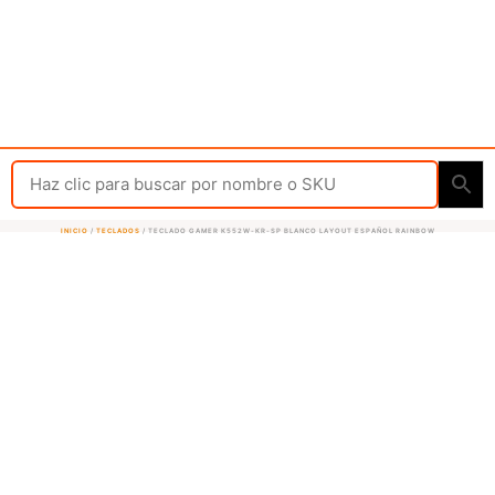
INICIO
/
TECLADOS
/ TECLADO GAMER K552W-KR-SP BLANCO LAYOUT ESPAÑOL RAINBOW