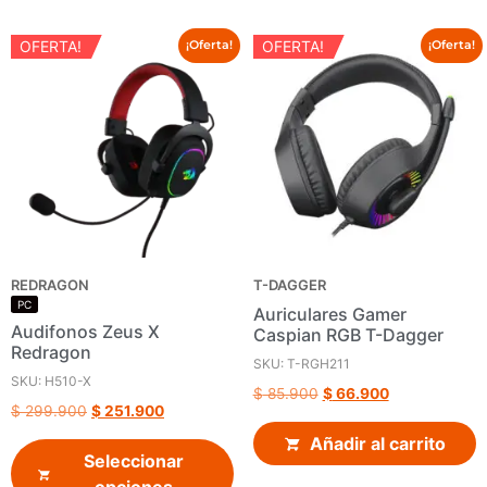
OFERTA!
OFERTA!
¡Oferta!
¡Oferta!
REDRAGON
T-DAGGER
PC
Auriculares Gamer
Audifonos Zeus X
Caspian RGB T-Dagger
Redragon
SKU: T-RGH211
SKU: H510-X
$
85.900
$
66.900
$
299.900
$
251.900
Añadir al carrito
Seleccionar