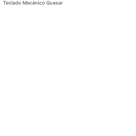
Teclado Mecánico Quasar
VSG
SKU: VG-K387
$
299.900
$
239.900
Seleccionar
opciones
Centro Comercial Plaza 80
Cra 70c # 80-48 Local 21
317 711 66 55
info@alavista.co