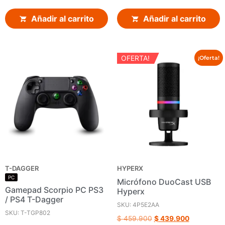
Añadir al carrito
Añadir al carrito
OFERTA!
¡Oferta!
T-DAGGER
HYPERX
PC
Micrófono DuoCast USB
Gamepad Scorpio PC PS3
Hyperx
/ PS4 T-Dagger
SKU: 4P5E2AA
SKU: T-TGP802
$
459.900
$
439.900