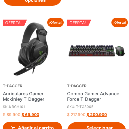
opciones
OFERTA!
OFERTA!
¡Oferta!
¡Oferta!
T-DAGGER
T-DAGGER
Auriculares Gamer
Combo Gamer Advance
Mckinley T-Dagger
Force T-Dagger
SKU: RGH101
SKU: T-TGS005
$
89.900
$
69.900
$
217.900
$
200.900
Añadir al carrito
Seleccionar