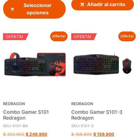
Añadir al carrito
Seleccionar
opciones
OFERTA!
OFERTA!
¡Oferta!
¡Oferta!
REDRAGON
REDRAGON
Combo Gamer S101
Combo Gamer S101-3
Redragon
Redragon
SKU: S101-BA
SKU: S101-3
$
302.900
$
249.900
$
169.900
$
159.900