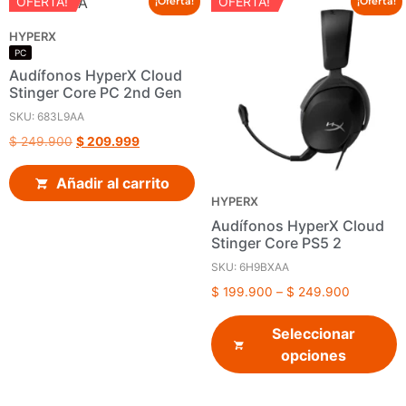
OFERTA!
OFERTA!
¡Oferta!
¡Oferta!
HYPERX
PC
Audífonos HyperX Cloud
Stinger Core PC 2nd Gen
SKU: 683L9AA
$
249.900
$
209.999
Añadir al carrito
HYPERX
Audífonos HyperX Cloud
Stinger Core PS5 2
SKU: 6H9BXAA
$
199.900
–
$
249.900
Seleccionar
opciones