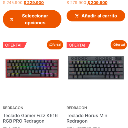
$
245.900
$
229.900
$
279.900
$
209.900
Seleccionar
Añadir al carrito
opciones
OFERTA!
OFERTA!
¡Oferta!
¡Oferta!
REDRAGON
REDRAGON
Teclado Gamer Fizz K616
Teclado Horus Mini
RGB PRO Redragon
Redragon