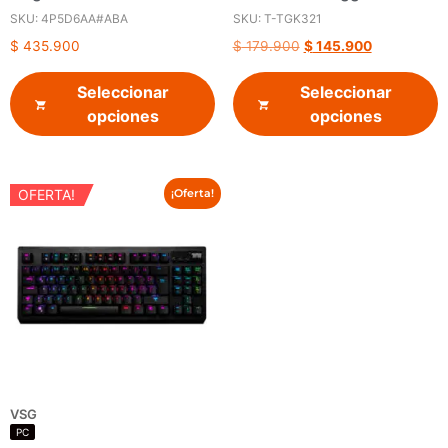
SKU: 4P5D6AA#ABA
SKU: T-TGK321
$
435.900
$
179.900
$
145.900
Seleccionar
Seleccionar
opciones
opciones
OFERTA!
¡Oferta!
VSG
PC