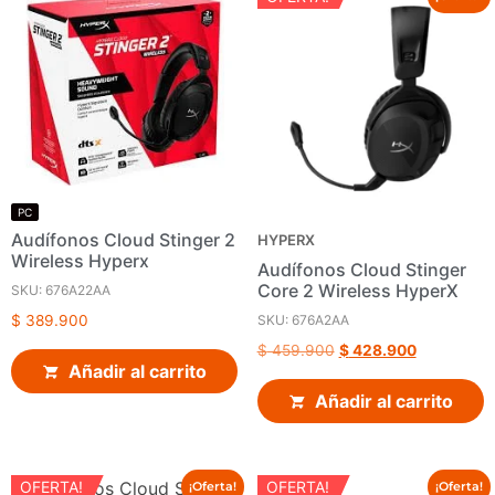
PC
Audífonos Cloud Stinger 2
HYPERX
Wireless Hyperx
Audífonos Cloud Stinger
Core 2 Wireless HyperX
SKU: 676A22AA
SKU: 676A2AA
$
389.900
$
459.900
$
428.900
Añadir al carrito
Añadir al carrito
OFERTA!
OFERTA!
¡Oferta!
¡Oferta!