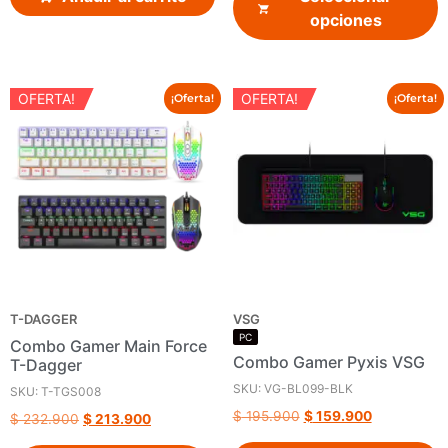
opciones
OFERTA!
OFERTA!
¡Oferta!
¡Oferta!
T-DAGGER
VSG
PC
Combo Gamer Main Force
Combo Gamer Pyxis VSG
T-Dagger
SKU: VG-BL099-BLK
SKU: T-TGS008
$
195.900
$
159.900
$
232.900
$
213.900