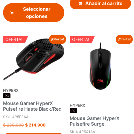
Añadir al carrito
Seleccionar
opciones
OFERTA!
OFERTA!
¡Oferta!
¡Oferta!
HYPERX
PC
Mouse Gamer HyperX
HYPERX
Pulsefire Haste Black/Red
PC
SKU: 4P5E3AA
Mouse Gamer HyperX
Pulsefire Surge
$
239.900
$
214.900
SKU: 4P5Q1AA