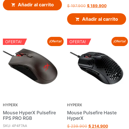
Añadir al carrito
$
197.900
$
189.900
Añadir al carrito
OFERTA!
OFERTA!
¡Oferta!
¡Oferta!
HYPERX
HYPERX
Mouse HyperX Pulsefire
Mouse Pulsefire Haste
FPS PRO RGB
HyperX
SKU: 4P4F7AA
$
239.900
$
214.900