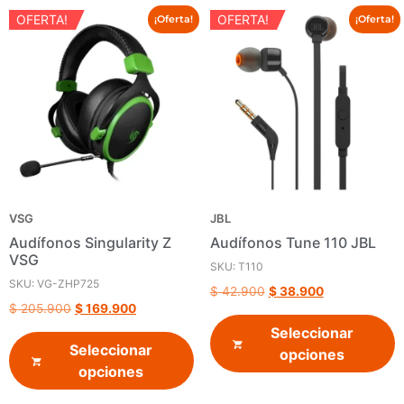
OFERTA!
OFERTA!
¡Oferta!
¡Oferta!
VSG
JBL
Audífonos Singularity Z
Audífonos Tune 110 JBL
VSG
SKU: T110
SKU: VG-ZHP725
$
42.900
$
38.900
$
205.900
$
169.900
Seleccionar
Seleccionar
opciones
opciones