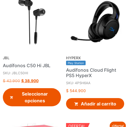
JBL
HYPERX
Play Station
Audífonos C50 Hi JBL
Audífonos Cloud Flight
SKU: JBLC50HI
PS5 HyperX
$
42.900
$
38.900
SKU: 4P5H6AA
$
544.900
Seleccionar
opciones
Añadir al carrito
OFERTA!
¡Oferta!