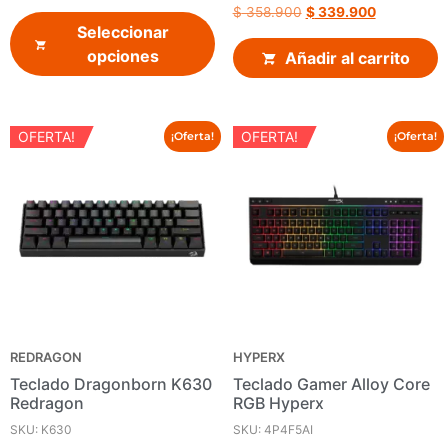
$
358.900
$
339.900
Seleccionar
opciones
Añadir al carrito
OFERTA!
OFERTA!
¡Oferta!
¡Oferta!
REDRAGON
HYPERX
Teclado Dragonborn K630
Teclado Gamer Alloy Core
Redragon
RGB Hyperx
SKU: K630
SKU: 4P4F5AI