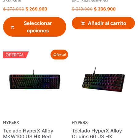
SKU: K616
SKU: K632RGB-PRO
$
273.900
$
269.900
$
319.900
$
306.900
Seleccionar
Añadir al carrito
opciones
OFERTA!
¡Oferta!
HYPERX
HYPERX
Teclado HyperX Alloy
Teclado HyperX Alloy
MKW100 US HX Red
Origins 60 US HX