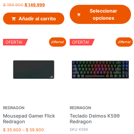
$
199.900
$
149.999
Seleccionar
opciones
Añadir al carrito
OFERTA!
OFERTA!
¡Oferta!
¡Oferta!
REDRAGON
REDRAGON
Mousepad Gamer Flick
Teclado Deimos K599
Redragon
Redragon
SKU: K559
$
35.900
–
$
59.900