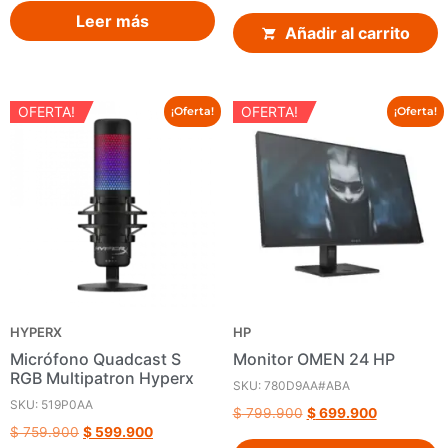
Leer más
Añadir al carrito
OFERTA!
OFERTA!
¡Oferta!
¡Oferta!
HYPERX
HP
Micrófono Quadcast S
Monitor OMEN 24 HP
RGB Multipatron Hyperx
SKU: 780D9AA#ABA
SKU: 519P0AA
$
799.900
$
699.900
$
759.900
$
599.900