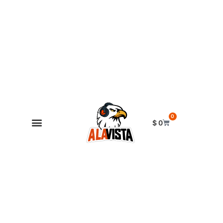
0
$
0