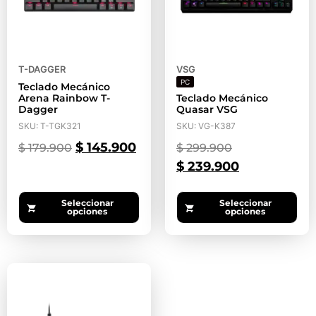
T-DAGGER
VSG
PC
Teclado Mecánico
Arena Rainbow T-
Teclado Mecánico
Dagger
Quasar VSG
SKU: T-TGK321
SKU: VG-K387
$
145.900
$
179.900
$
299.900
$
239.900
Seleccionar
Seleccionar
opciones
opciones