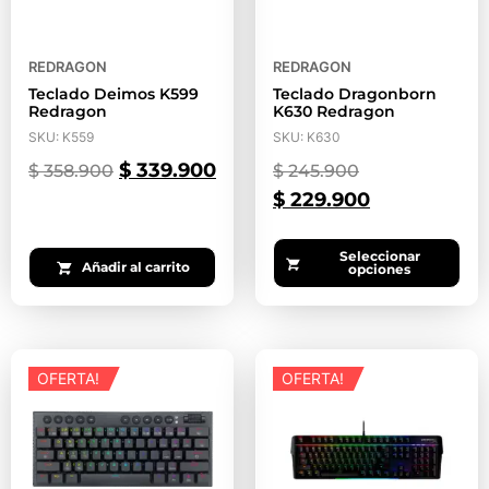
REDRAGON
REDRAGON
Teclado Deimos K599
Teclado Dragonborn
Redragon
K630 Redragon
SKU: K559
SKU: K630
$
339.900
$
358.900
$
245.900
$
229.900
Seleccionar
Añadir al carrito
opciones
OFERTA!
OFERTA!