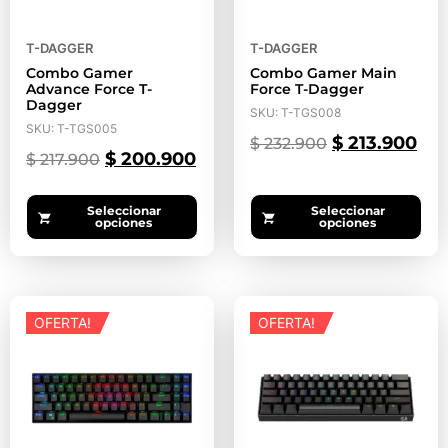
T-DAGGER
T-DAGGER
Combo Gamer
Combo Gamer Main
Advance Force T-
Force T-Dagger
Dagger
SKU: T-TGS008
SKU: T-TGS005
$
213.900
$
232.900
$
200.900
$
217.900
Seleccionar
Seleccionar
opciones
opciones
OFERTA!
OFERTA!