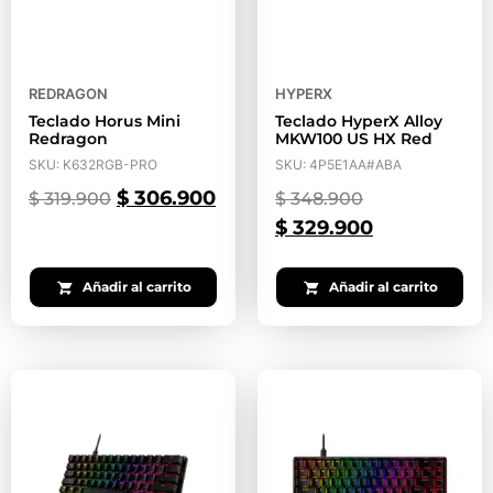
REDRAGON
HYPERX
Teclado Horus Mini
Teclado HyperX Alloy
Redragon
MKW100 US HX Red
SKU: K632RGB-PRO
SKU: 4P5E1AA#ABA
$
306.900
$
319.900
$
348.900
$
329.900
Añadir al carrito
Añadir al carrito