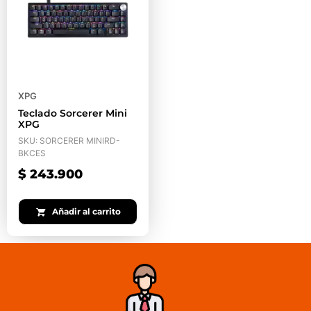
XPG
Teclado Sorcerer Mini
XPG
SKU: SORCERER MINIRD-
BKCES
$
243.900
Añadir al carrito