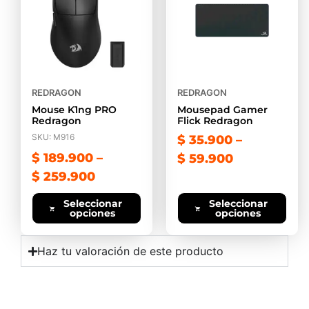
REDRAGON
REDRAGON
Mouse K1ng PRO
Mousepad Gamer
Redragon
Flick Redragon
SKU: M916
$
35.900
–
$
189.900
–
$
59.900
$
259.900
Seleccionar
Seleccionar
opciones
opciones
Haz tu valoración de este producto