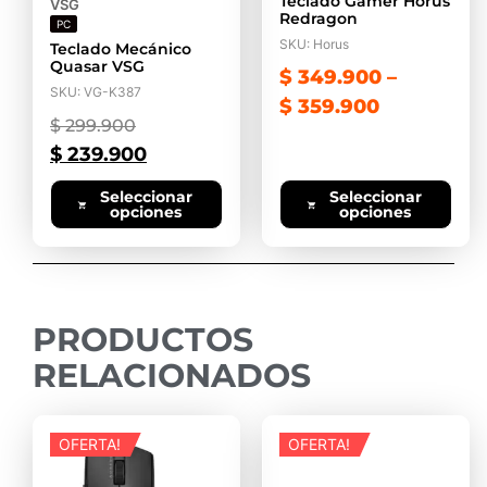
Teclado Gamer Horus
VSG
Redragon
PC
SKU: Horus
Teclado Mecánico
Quasar VSG
$
349.900
–
SKU: VG-K387
$
359.900
$
299.900
$
239.900
Seleccionar
Seleccionar
opciones
opciones
PRODUCTOS
RELACIONADOS
OFERTA!
OFERTA!