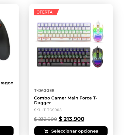
OFERTA!
dragon
T-DAGGER
Combo Gamer Main Force T-
Dagger
SKU: T-TGS008
$
213.900
$
232.900
Seleccionar opciones