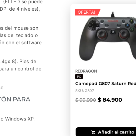
. (El LED se puede
PI de 4 niveles),
OFERTA!
es del mouse son
las del teclado o
ón con el software
.4gx 8). Pies de
ara un control de
REDRAGON
PC
Gamepad G807 Saturn Re
co
SKU: G807
TÓN PARA
$
84.900
$
99.990
 o Windows XP,
Añadir al carrito