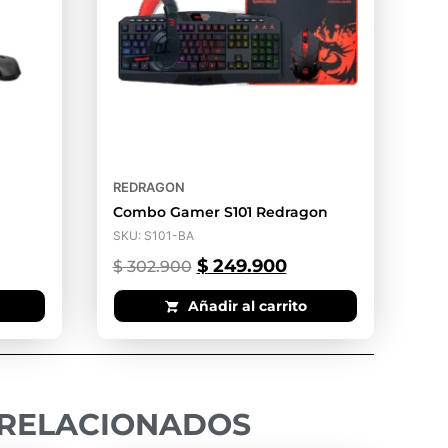
REDRAGON
Combo Gamer S101 Redragon
SKU: S101-BA
$
249.900
$
302.900
Añadir al carrito
RELACIONADOS