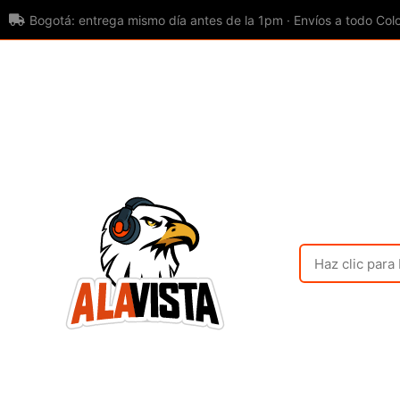
Bogotá: entrega mismo día antes de la 1pm · Envíos a todo Col