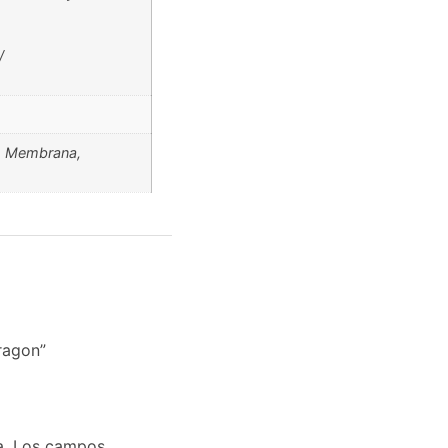
/
o Membrana
,
ragon”
a.
Los campos