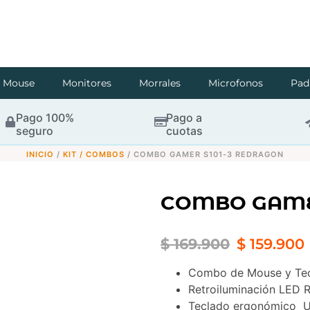
Mouse
Monitores
Morrales
Microfonos
Pad
Pago 100%
Pago a
seguro
cuotas
INICIO
/
KIT / COMBOS
/ COMBO GAMER S101-3 REDRAGON
COMBO GAMER
$
169.900
$
159.900
Combo de Mouse y Te
Retroiluminación LED 
Teclado ergonómico 