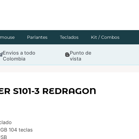
mouse
Parlantes
Teclados
Kit / Combos
Envios a todo
Punto de
Colombia
vista
 S101-3 REDRAGON
clado
RGB 104 teclas
USB