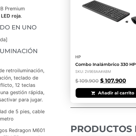
RGB Premium
n
LED roja
.
ODO EN UNO
ada]
LUMINACIÓN
HP
Combo Inalámbrico 330 HP
de retroiluminación,
SKU: 2V9E6AA#ABM
ación, teclado de
$
107.900
$
109.900
licto, 12 teclas
 una gestión rápida,
Añadir al carrito
activar para jugar.
dad de 5 pies, cable
ámetro
PRODUCTOS 
egos Redragon M601