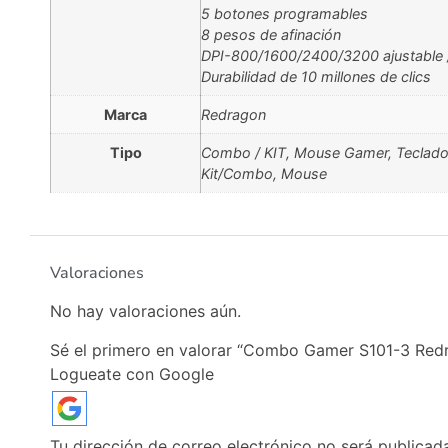
5 botones programables
8 pesos de afinación
DPI-800/1600/2400/3200 ajustable 
Durabilidad de 10 millones de clics
Marca
Redragon
Tipo
Combo / KIT
,
Mouse Gamer
,
Teclad
Kit/Combo
,
Mouse
Valoraciones
No hay valoraciones aún.
Sé el primero en valorar “Combo Gamer S101-3 Red
Logueate con Google
Tu dirección de correo electrónico no será publicad