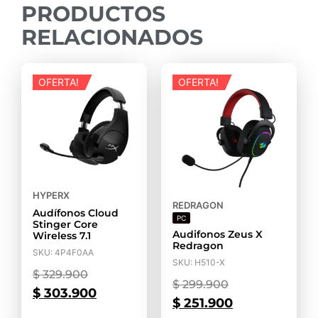
PRODUCTOS
RELACIONADOS
OFERTA!
OFERTA!
HYPERX
REDRAGON
Audífonos Cloud
PC
Stinger Core
Audifonos Zeus X
Wireless 7.1
Redragon
SKU: 4P4F0AA
SKU: H510-X
$
329.900
$
299.900
$
303.900
$
251.900