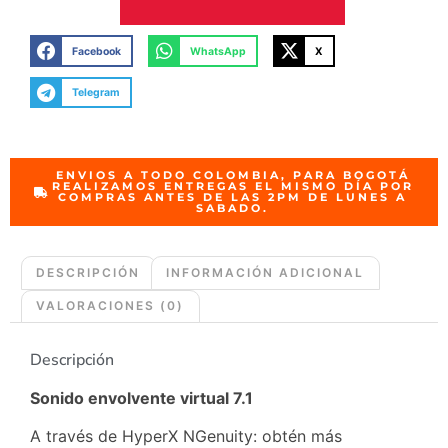
Facebook
WhatsApp
X
Telegram
ENVIOS A TODO COLOMBIA, PARA BOGOTÁ
REALIZAMOS ENTREGAS EL MISMO DÍA POR
COMPRAS ANTES DE LAS 2PM DE LUNES A
SABADO.
DESCRIPCIÓN
INFORMACIÓN ADICIONAL
VALORACIONES (0)
Descripción
Sonido envolvente virtual 7.1
A través de
HyperX NGenuity
: obtén más