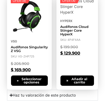
OFERTA!
OFERTA!
HYPERX
Audífonos Cloud
Stinger Core
HyperX
SKU: 4P4F4AA
VSG
$
199.900
Audífonos Singularity
Z VSG
$
129.900
SKU: VG-ZHP725
$
205.900
$
169.900
Seleccionar
Añadir al
opciones
carrito
Haz tu valoración de este producto